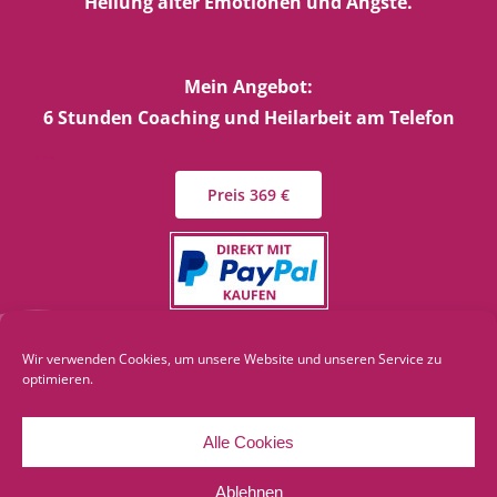
Heilung alter Emotionen und Ängste.
Mein Angebot:
6 Stunden Coaching und Heilarbeit am Telefon
Traumen lösen
Preis 369 €
Wir verwenden Cookies, um unsere Website und unseren Service zu
optimieren.
© Copyright
2026 |
Impressum
|
Datenschutzerklärung
|
Alle Cookies
Webdesign
F-IT-Solutions
|
Vertrag widerrufen
Ablehnen